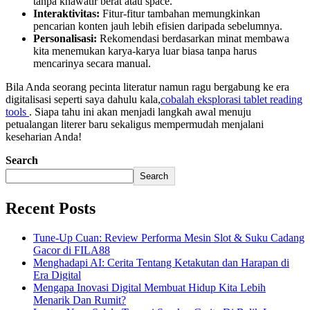
tanpa khawatir berat atau space.
Interaktivitas:
Fitur-fitur tambahan memungkinkan
pencarian konten jauh lebih efisien daripada sebelumnya.
Personalisasi:
Rekomendasi berdasarkan minat membawa
kita menemukan karya-karya luar biasa tanpa harus
mencarinya secara manual.
Bila Anda seorang pecinta literatur namun ragu bergabung ke era
digitalisasi seperti saya dahulu kala,
cobalah eksplorasi tablet reading
tools
. Siapa tahu ini akan menjadi langkah awal menuju
petualangan literer baru sekaligus mempermudah menjalani
keseharian Anda!
Search
Search
Recent Posts
Tune-Up Cuan: Review Performa Mesin Slot & Suku Cadang
Gacor di FILA88
Menghadapi AI: Cerita Tentang Ketakutan dan Harapan di
Era Digital
Mengapa Inovasi Digital Membuat Hidup Kita Lebih
Menarik Dan Rumit?