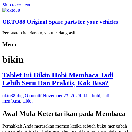
Skip to content
OKTO88 Original Spare parts for your vehicles
Perawatan kendaraan, suku cadang asli
Menu
bikin
Tablet Ini Bikin Hobi Membaca Jadi
Lebih Seru Dan Praktis, Kok Bisa?
okto88blog
Otomotif
November 23, 2025
bikin
,
hobi
,
jadi
,
membaca
,
tablet
Awal Mula Ketertarikan pada Membaca
Pernahkah Anda merasakan momen ketika sebuah buku mengubah
cara pandang Anda? Beberapa tahun yang lalu, saya mengalami hal