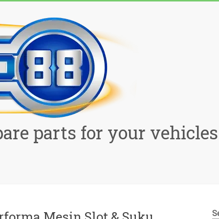
re parts for your vehicles
rforma Mesin Slot & Suku
S