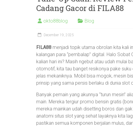
Cadang Gacor di FILA88
okto88blog
Blog
December 19, 2025
FILA88
menjadi topik utama obrolan kita kali i
kalangan para “pembalap” digital. Halo Sobat
kalian hari ini? Masih ngebut atau udah mulai 
otomotif, kita tau banget resikonya pake suku 
jelas mekaniknya. Mobil bisa mogok, mesin bis
prinsip yang sama persis berlaku di dunia slot o
Banyak pemain yang akunnya “turun mesin” ali
main. Mereka tergiur promo bensin gratis (bo
mereka mainkan udah disetting boros dan gak ad
anatomi situs slot yang sehat layaknya kita la
pastikan semua komponen berjalan mulus, dar