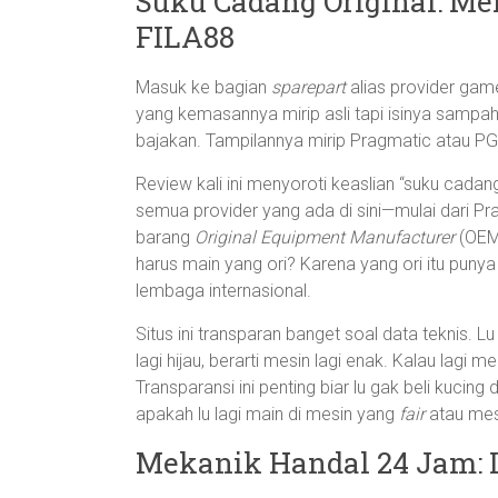
Suku Cadang Original: Me
FILA88
Masuk ke bagian
sparepart
alias provider gam
yang kemasannya mirip asli tapi isinya sampah.
bajakan. Tampilannya mirip Pragmatic atau PG S
Review kali ini menyoroti keaslian “suku cadan
semua provider yang ada di sini—mulai dari 
barang
Original Equipment Manufacturer
(OEM)
harus main yang ori? Karena yang ori itu punya
lembaga internasional.
Situs ini transparan banget soal data teknis. Lu
lagi hijau, berarti mesin lagi enak. Kalau lagi 
Transparansi ini penting biar lu gak beli kuci
apakah lu lagi main di mesin yang
fair
atau mes
Mekanik Handal 24 Jam: 