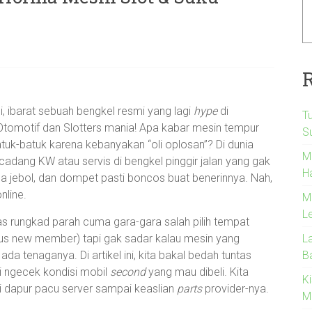
ni, ibarat sebuah bengkel resmi yang lagi
hype
di
T
 Otomotif dan Slotters mania! Apa kabar mesin tempur
S
batuk-batuk karena kebanyakan “oli oplosan”? Di dunia
M
cadang KW atau servis di bengkel pinggir jalan yang gak
Ha
a jebol, dan dompet pasti boncos buat benerinnya. Nah,
nline.
M
L
as rungkad parah cuma gara-gara salah pilih tempat
L
nus new member) tapi gak sadar kalau mesin yang
Ba
a tenaganya. Di artikel ini, kita bakal bedah tuntas
gi ngecek kondisi mobil
second
yang mau dibeli. Kita
K
i dapur pacu server sampai keaslian
parts
provider-nya.
Me