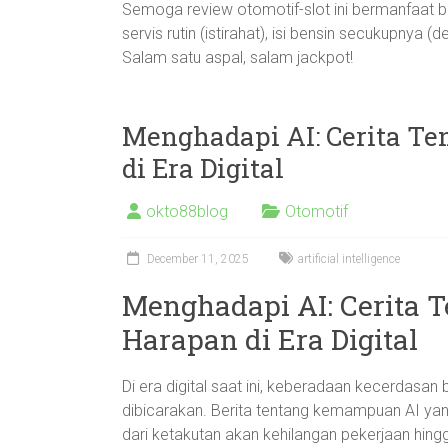
Semoga review otomotif-slot ini bermanfaat bu
servis rutin (istirahat), isi bensin secukupnya (d
Salam satu aspal, salam jackpot!
Menghadapi AI: Cerita T
di Era Digital
okto88blog
Otomotif
December 11, 2025
artificial intelligence
Menghadapi AI: Cerita 
Harapan di Era Digital
Di era digital saat ini, keberadaan kecerdasan 
dibicarakan. Berita tentang kemampuan AI y
dari ketakutan akan kehilangan pekerjaan hing