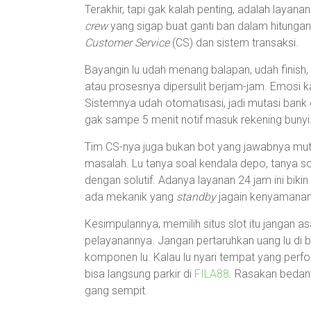
Terakhir, tapi gak kalah penting, adalah layanan
crew
yang sigap buat ganti ban dalam hitungan d
Customer Service
(CS) dan sistem transaksi.
Bayangin lu udah menang balapan, udah finish, 
atau prosesnya dipersulit berjam-jam. Emosi k
Sistemnya udah otomatisasi, jadi mutasi bank 
gak sampe 5 menit notif masuk rekening bunyi.
Tim CS-nya juga bukan bot yang jawabnya mut
masalah. Lu tanya soal kendala depo, tanya so
dengan solutif. Adanya layanan 24 jam ini bikin
ada mekanik yang
standby
jagain kenyamanan 
Kesimpulannya, memilih situs slot itu jangan a
pelayanannya. Jangan pertaruhkan uang lu di
komponen lu. Kalau lu nyari tempat yang perfo
bisa langsung parkir di
FILA88
. Rasakan bedanya
gang sempit.