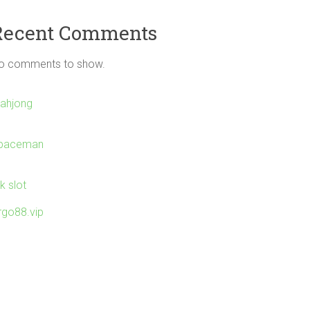
Recent Comments
o comments to show.
ahjong
paceman
nk slot
irgo88.vip