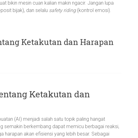
at bikin mesin cuan kalian makin ngacir. Jangan lupa
eposit bijak), dan selalu
safety riding
(kontrol emosi).
entang Ketakutan dan Harapan
Tentang Ketakutan dan
buatan (AI) menjadi salah satu topik paling hangat
ang semakin berkembang dapat memicu berbagai reaksi,
ga harapan akan efisiensi yang lebih besar. Sebagai