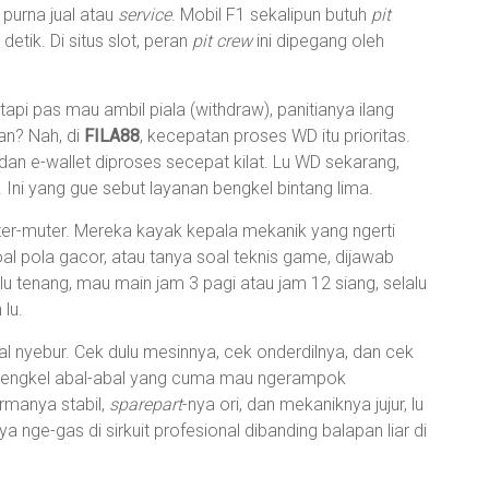
 purna jual atau
service
. Mobil F1 sekalipun butuh
pit
etik. Di situs slot, peran
pit crew
ini dipegang oleh
tapi pas mau ambil piala (withdraw), panitianya ilang
an? Nah, di
FILA88
, kecepatan proses WD itu prioritas.
dan e-wallet diproses secepat kilat. Lu WD sekarang,
 Ini yang gue sebut layanan bengkel bintang lima.
er-muter. Mereka kayak kepala mekanik yang ngerti
al pola gacor, atau tanya soal teknis game, dijawab
 lu tenang, mau main jam 3 pagi atau jam 12 siang, selalu
lu.
sal nyebur. Cek dulu mesinnya, cek onderdilnya, dan cek
 bengkel abal-abal yang cuma mau ngerampok
rmanya stabil,
sparepart
-nya ori, dan mekaniknya jujur, lu
 nge-gas di sirkuit profesional dibanding balapan liar di